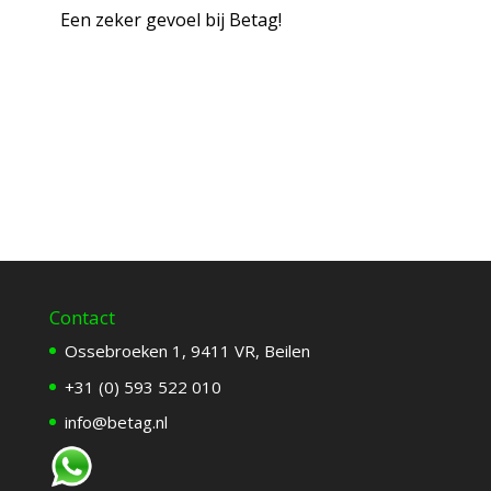
Een zeker gevoel bij Betag!
Contact
Ossebroeken 1, 9411 VR, Beilen
+31 (0) 593 522 010
info@betag.nl