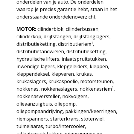
onderdelen van je auto. De onderdelen
waarop je precies garantie hebt, staan in het
onderstaande onderdelenoverzicht.
MOTOR:
cilinderblok, cilinderbussen,
cilinderkop, drijfstangen, drijfstanglagers,
distributieketting, distributieriem¹,
distributietandwielen, distributieketting,
hydraulische lifters, inlaatspruitstukken,
inwendige lagers, klepgeleiders, kleppen,
kleppendeksel, klepveren, krukas,
krukaslagers, krukaspoelie, motorsteunen,
nokkenas, nokkenaslagers, nokkenasriem¹,
nokkenasversteller, nokvolgers,
olieaanzuigbuis, oliepomp,
oliepompaandrijving, pakkingen/keerringen,
riemspanners, starterkrans, stoterwiel,
tuimelaaras, turbo/intercooler,
uitlaatspruitstukken zuigerpennen en