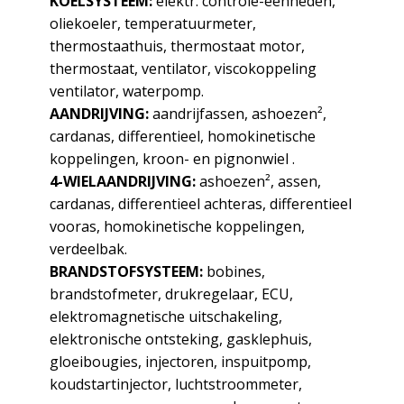
KOELSYSTEEM:
elektr. controle-eenheden,
oliekoeler, temperatuurmeter,
thermostaathuis, thermostaat motor,
thermostaat, ventilator, viscokoppeling
ventilator, waterpomp.
AANDRIJVING:
aandrijfassen, ashoezen²,
cardanas, differentieel, homokinetische
koppelingen, kroon- en pignonwiel .
4-WIELAANDRIJVING:
ashoezen², assen,
cardanas, differentieel achteras, differentieel
vooras, homokinetische koppelingen,
verdeelbak.
BRANDSTOFSYSTEEM:
bobines,
brandstofmeter, drukregelaar, ECU,
elektromagnetische uitschakeling,
elektronische ontsteking, gasklephuis,
gloeibougies, injectoren, inspuitpomp,
koudstartinjector, luchtstroommeter,